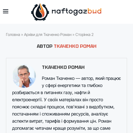
Головна
»
Архіви для Ткаченко Роман
»
Сторінка 2
АВТОР
ТКАЧЕНКО РОМАН
ТКАЧЕНКО РОМАН
Роман Ткаченко — автор, який працює
у сфері енергетики та глибоко
розбирається в питаннях газу, нафти й
електроенергії. У своїх матеріалах він просто
пояснює складні процеси, пов’язані з видобутком,
постачанням і споживанням ресурсів, аналізує
аспекти витрат, тарифів і формування цін. Роман
допомагає читачам краще розуміти, за що саме