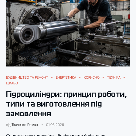
БУДІВНИЦТВО ТА РЕМОНТ
ЕНЕРГЕТИКА
КОРИСНО
ТЕХНІКА
ЦІКАВО
Гідроциліндри: принцип роботи,
типи та виготовлення під
замовлення
від
Ткаченко Роман
01.06.2026
Сучасна промисловість, будівництво й сільське