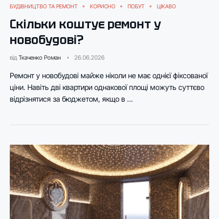
БУДІВНИЦТВО ТА РЕМОНТ
КОРИСНО
ПОБУТ
ЦІКАВО
Скільки коштує ремонт у
новобудові?
від
Ткаченко Роман
26.06.2026
Ремонт у новобудові майже ніколи не має однієї фіксованої
ціни. Навіть дві квартири однакової площі можуть суттєво
відрізнятися за бюджетом, якщо в …