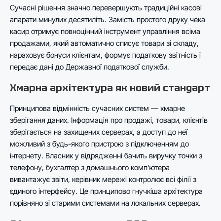
Сучасні рішення значно перевершують традиційні касові
апарати минулих десятиліть. Замість простого друку чека
касир отримує повноцінний інструмент управління всіма
продажами, який автоматично списує товари зі складу,
нараховує бонуси клієнтам, формує податкову звітність і
передає дані до Державної податкової служби.
Хмарна архітектура як новий стандарт
Принципова відмінність сучасних систем — хмарне
зберігання даних. Інформація про продажі, товари, клієнтів
зберігається на захищених серверах, а доступ до неї
можливий з будь-якого пристрою з підключенням до
інтернету. Власник у відрядженні бачить виручку точки з
телефону, бухгалтер з домашнього комп’ютера
вивантажує звіти, керівник мережі контролює всі філії з
єдиного інтерфейсу. Це принципово гнучкіша архітектура
порівняно зі старими системами на локальних серверах.