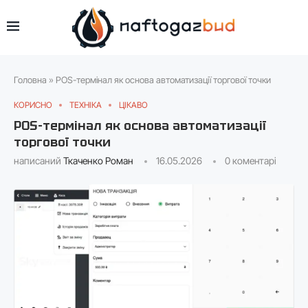
Головна
»
POS-термінал як основа автоматизації торгової точки
КОРИСНО
ТЕХНІКА
ЦІКАВО
POS-термінал як основа автоматизації
торгової точки
написаний
Ткаченко Роман
16.05.2026
0 коментарі