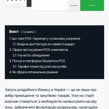
Вміст
Сховати
1
Що таке POS-термінал у сучасному розумінні
1.1
Хмарна архітектура як новий стандарт
2
Сфери застосування POS-комплексів
2.1
Гнучкість обладнання
3
Послуги платформи Skyservice POS
3.1
Тарифні плани під різні масштаби
4
Як обрати оптимальне рішення
Запуск роздрібного бізнесу в Україні — це не лише про
вибір приміщення та закупівлю товарів. Уже на старті
власник стикається з необхідністю налаштувати касову
зону, забезпечити фіскалізацію розрахунків, налагодити