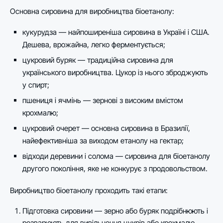
Основна сировина для виробництва біоетанолу:
кукурудза — найпоширеніша сировина в Україні і США.
Дешева, врожайна, легко ферментується;
цукровий буряк — традиційна сировина для
українського виробництва. Цукор із нього зброджують
у спирт;
пшениця і ячмінь — зернові з високим вмістом
крохмалю;
цукровий очерет — основна сировина в Бразилії,
найефективніша за виходом етанолу на гектар;
відходи деревини і солома — сировина для біоетанолу
другого покоління, яке не конкурує з продовольством.
Виробництво біоетанолу проходить такі етапи:
Підготовка сировини — зерно або буряк подрібнюють і
розварюють для вивільнення цукрів або крохмалю.