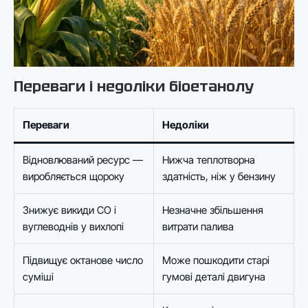
Переваги і недоліки біоетанолу
Переваги
Недоліки
Відновлюваний ресурс —
Нижча теплотворна
виробляється щороку
здатність, ніж у бензину
Знижує викиди CO і
Незначне збільшення
вуглеводнів у вихлопі
витрати палива
Підвищує октанове число
Може пошкодити старі
суміші
гумові деталі двигуна