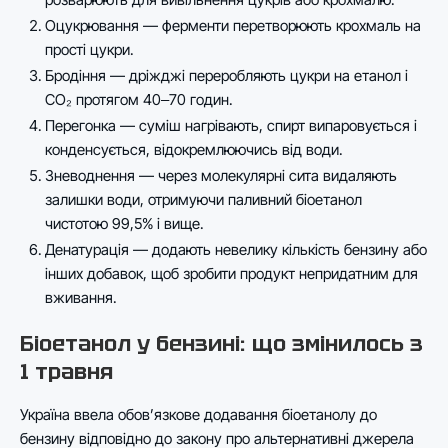
Оцукрювання — ферменти перетворюють крохмаль на
прості цукри.
Бродіння — дріжджі переробляють цукри на етанол і
CO₂ протягом 40‒70 годин.
Перегонка — суміш нагрівають, спирт випаровується і
конденсується, відокремлюючись від води.
Зневоднення — через молекулярні сита видаляють
залишки води, отримуючи паливний біоетанол
чистотою 99,5% і вище.
Денатурація — додають невелику кількість бензину або
інших добавок, щоб зробити продукт непридатним для
вживання.
Біоетанол у бензині: що змінилось з
1 травня
Україна ввела обов’язкове додавання біоетанолу до
бензину відповідно до закону про альтернативні джерела