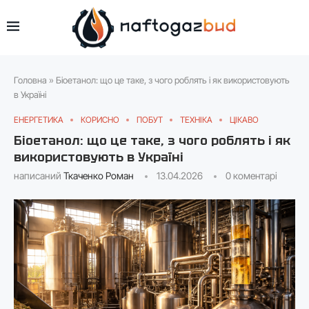
Головна
»
Біоетанол: що це таке, з чого роблять і як використовують
в Україні
ЕНЕРГЕТИКА
КОРИСНО
ПОБУТ
ТЕХНІКА
ЦІКАВО
Біоетанол: що це таке, з чого роблять і як
використовують в Україні
написаний
Ткаченко Роман
13.04.2026
0 коментарі