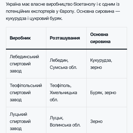
Україна має власне виробництво біоетанолу і є одним із
потенційних експортерів у Європу. Основна сировина —
кукурудза і цукровий буряк.
Основна
Виробник
Розташування
сировина
Лебединський
Лебедин,
Кукурудза,
спиртовий
Сумська обл.
зерно
завод
Теофіпольський
Теофіполь,
спиртовий
Хмельницька
Буряк, зерно
завод
обл.
Луцький
Луцьк,
спиртовий
Зерно
Волинська обл.
завод