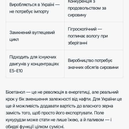
Конкуренція з
Виробляється в Україні —
продовольством за
не потребує імпорту
сировину
Гігроскопічний —
Замкнений вуглецевий
поглинає вологу при
цикл
зберіганні
Підходить для існуючих
Виробництво потребує
двигунів у концентраціях
значних обсягів сировини
E5‒E10
Біоетанол — це не революція в енергетиці, але реальний
крок у бік зменшення залежності від нафти. Для України це
ще й можливість додавати вартість до власного зерна
замість того, щоб просто його експортувати. Поле
кукурудзи може стати не лише їжею, а й паливом — і
обидві функції цілком сумісні.