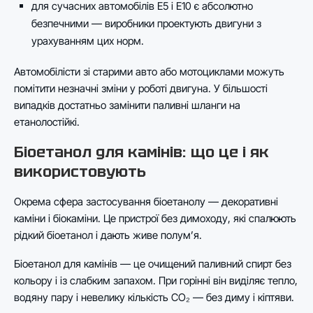
для сучасних автомобілів E5 і E10 є абсолютно
безпечними — виробники проектують двигуни з
урахуванням цих норм.
Автомобілісти зі старими авто або мотоциклами можуть
помітити незначні зміни у роботі двигуна. У більшості
випадків достатньо замінити паливні шланги на
етанолостійкі.
Біоетанол для камінів: що це і як
використовують
Окрема сфера застосування біоетанолу — декоративні
каміни і біокаміни. Це пристрої без димоходу, які спалюють
рідкий біоетанол і дають живе полум’я.
Біоетанол для камінів — це очищений паливний спирт без
кольору і із слабким запахом. При горінні він виділяє тепло,
водяну пару і невелику кількість CO₂ — без диму і кіптяви.