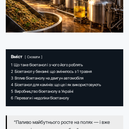
Вміст
Сховати
1
Що таке біоетанол і з чого його роблять
2
Біоетанол у бензині: що змінилось з 1 травня
3
Вплив біоетанолу на двигун автомобіля
4
Біоетанол для камінів: що це і як використовують
5
Виробництво біоетанолу в Україні
6
Переваги і недоліки біоетанолу
“Паливо майбутнього росте на полях — і вже