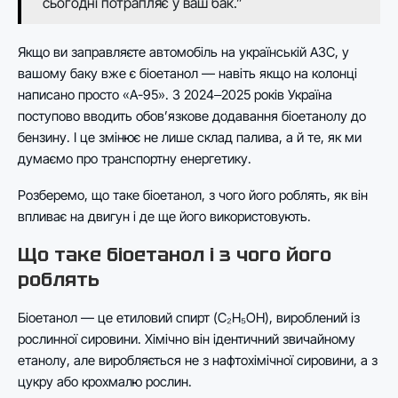
сьогодні потрапляє у ваш бак.”
Якщо ви заправляєте автомобіль на українській АЗС, у
вашому баку вже є біоетанол — навіть якщо на колонці
написано просто «А-95». З 2024‒2025 років Україна
поступово вводить обов’язкове додавання біоетанолу до
бензину. І це змінює не лише склад палива, а й те, як ми
думаємо про транспортну енергетику.
Розберемо, що таке біоетанол, з чого його роблять, як він
впливає на двигун і де ще його використовують.
Що таке біоетанол і з чого його
роблять
Біоетанол — це етиловий спирт (C₂H₅OH), вироблений із
рослинної сировини. Хімічно він ідентичний звичайному
етанолу, але виробляється не з нафтохімічної сировини, а з
цукру або крохмалю рослин.