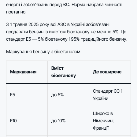
енергії і зобов’язань перед ЄС. Норма набрала чинності
поетапно.
З 1 травня 2025 року всі АЗС в Україні зобов’язані
продавати бензин із вмістом біоетанолу не менше 5%. Це
стандарт E5 — 5% біоетанолу і 95% традиційного бензину.
Маркування бензину з біоетанолом:
Вміст
Маркування
Де поширене
біоетанолу
Стандарт ЄС і
E5
до 5%
України
Широко в
E10
до 10%
Німеччині,
Франції