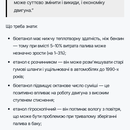
може суттєво змінити і викиди, і економіку
двигуна.”
Що треба знати:
біоетанол має нижчу теплотворну здатність, ніж бензин
— тому при вмісті 5‒10% витрата палива може
незначно зрости (на 1‒3%);
етанол є розчинником — він може розм’якшувати старі
гумові шланги і ущільнювачі в автомобілях до 1990-х
років;
біоетанол підвищує октанове число суміші — це
позитивно впливає на роботу двигуна з високим
ступенем стиснення;
етанол гігроскопічний — він поглинає вологу з повітря,
що може бути проблемою при тривалому зберіганні
палива в баку;