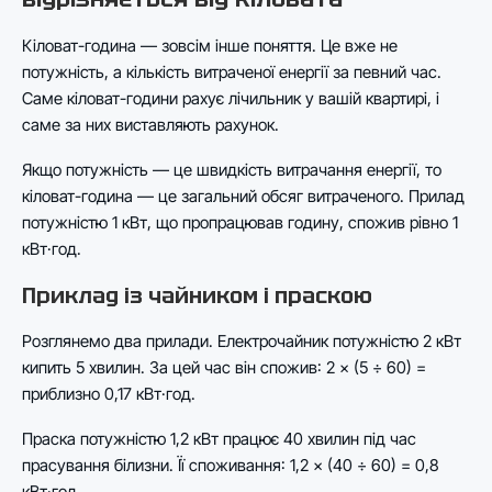
Кіловат-година — зовсім інше поняття. Це вже не
потужність, а кількість витраченої енергії за певний час.
Саме кіловат-години рахує лічильник у вашій квартирі, і
саме за них виставляють рахунок.
Якщо потужність — це швидкість витрачання енергії, то
кіловат-година — це загальний обсяг витраченого. Прилад
потужністю 1 кВт, що пропрацював годину, спожив рівно 1
кВт·год.
Приклад із чайником і праскою
Розглянемо два прилади. Електрочайник потужністю 2 кВт
кипить 5 хвилин. За цей час він спожив: 2 × (5 ÷ 60) =
приблизно 0,17 кВт·год.
Праска потужністю 1,2 кВт працює 40 хвилин під час
прасування білизни. Її споживання: 1,2 × (40 ÷ 60) = 0,8
кВт·год.