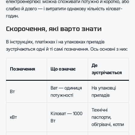
електроенергією: можна споживати потужно й коротко, або
слабко й довго — і витратити однакову кількість кіловат-
годин.
Скорочення, які варто знати
В інструкціях, платіжках і на упаковках приладів
зустрічаються одні й ті самі позначення. Ось основні з них:
Де
Позначення
Що означає
зустрічається
Ват — одиниця
На упаковці
Вт
потужності
приладів
Технічні
Кіловат — 1000
кВт
паспорти,
Вт
обігрівачі, котли