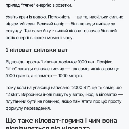
прилад “тягне” енергію з розетки.
Уявіть кран із водою. Потужність — це те, наскільки сильно
відкритий кран. Великий напір — більше води витікає за
секунду. Так само й тут: вищий кіловат означає більший
потік енергії в кожен момент часу.
1 кіловат скільки ват
Відповідь проста: 1 кіловат дорівнює 1000 ват. Префікс
“кіло” завжди означає тисячу — так само, як кілограм це
1000 грамів, а кілометр — 1000 метрів.
Тому коли на упаковці написано “2000 Вт”, це те саме, що
“2 кВт”. Виробники іноді пишуть у ватах, іноді в кіловатах —
плутанини бути не повинно, якщо пам’ятати про цю просту
формулу переведення.
Що таке кіловат-година і чим вона
відрізняється від кіловата