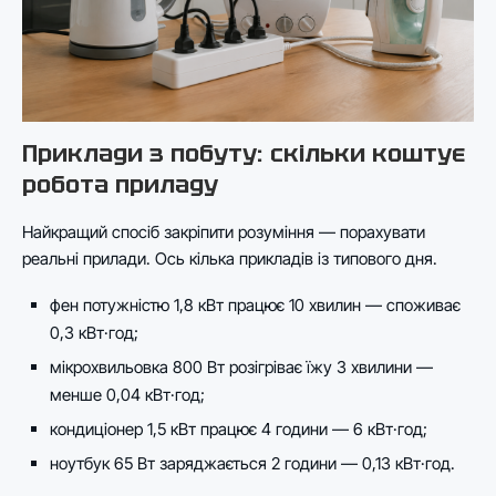
Приклади з побуту: скільки коштує
робота приладу
Найкращий спосіб закріпити розуміння — порахувати
реальні прилади. Ось кілька прикладів із типового дня.
фен потужністю 1,8 кВт працює 10 хвилин — споживає
0,3 кВт·год;
мікрохвильовка 800 Вт розігріває їжу 3 хвилини —
менше 0,04 кВт·год;
кондиціонер 1,5 кВт працює 4 години — 6 кВт·год;
ноутбук 65 Вт заряджається 2 години — 0,13 кВт·год.