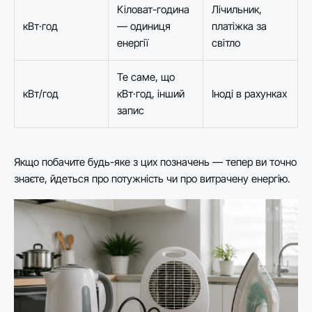
Кіловат-година
Лічильник,
кВт·год
— одиниця
платіжка за
енергії
світло
Те саме, що
кВт/год
кВт·год, інший
Іноді в рахунках
запис
Якщо побачите будь-яке з цих позначень — тепер ви точно
знаєте, йдеться про потужність чи про витрачену енергію.