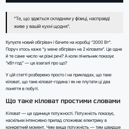
“Те, що здається складним у фізиці, насправді
живе у вашій кухні щодня”.
Купуєте новий обігрівач і бачите на коробці “2000 Вт”.
Поруч хтось каже “у мене обігрівач на 2 кіловати”. Це одне
й те саме число чи різні речі? А коли лічильник показує
“кВт·год” — це взагалі про що?
У цій статті розберемо просто і на прикладах, що таке
кіловат, що таке кіловат-година і як не плутати ці два
поняття в побуті.
Що таке кіловат простими словами
Кіловат — це одиниця потужності. Потужність показує,
наскільки інтенсивно прилад споживає електрику в
конкретний момент. Чим вища потужність — тим швидше