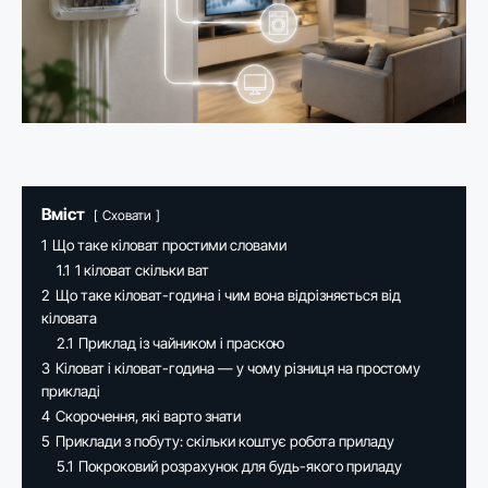
Вміст
Сховати
1
Що таке кіловат простими словами
1.1
1 кіловат скільки ват
2
Що таке кіловат-година і чим вона відрізняється від
кіловата
2.1
Приклад із чайником і праскою
3
Кіловат і кіловат-година — у чому різниця на простому
прикладі
4
Скорочення, які варто знати
5
Приклади з побуту: скільки коштує робота приладу
5.1
Покроковий розрахунок для будь-якого приладу