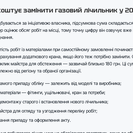
коштує замінити газовий лічильник у 20
дбувається за ініціативою власника, підсумкова сума складається
р оцінює обсяг робіт на місці, тому точну цифру він озвучує вже 
днання.
тість робіт із матеріалами при самостійному замовленні починаєт
урахування додаткового крана, якщо його теж потрібно замінити.
иклик майстра для обстеження — зазвичай близько 180 грн. Ці с
лежно від регіону та обраної організації.
самого приладу обліку — залежить від моделі та виробника;
матеріали — фітинги, ущільнювачі, кран за потреби;
демонтажу старого і встановлення нового лічильника;
йстра для огляду та узгодження переліку робіт;
ання приладу та оформлення акту.