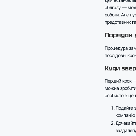
Для встановлен
облгазу — мож
роботи. Але пу
представник га
Порядок 
Процедура замі
послідовні крок
Куди зве
Перший крок —
можна зробити 
особисто в цен
Подайте з
компанію 
Дочекайт
заздалегі