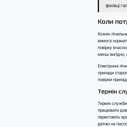
фахівці гал
Коли пот
Кожен лічильни
вимога нормат
повірку вчасн
менш вигідно, 
Електронні ліч
прилади старог
повірки прилад
Термін сл
Термін служби 
працювати довш
перестають вр
датою на паспо