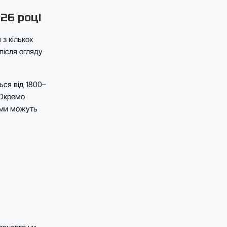
26 році
 з кількох
після огляду
ься від 1800–
 Окремо
уми можуть