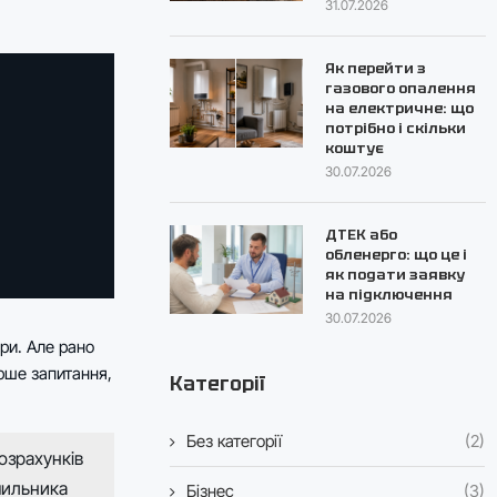
31.07.2026
Як перейти з
газового опалення
на електричне: що
потрібно і скільки
коштує
30.07.2026
ДТЕК або
обленерго: що це і
як подати заявку
на підключення
30.07.2026
ри. Але рано
ерше запитання,
Категорії
Без категорії
(2)
озрахунків
чильника
Бізнес
(3)