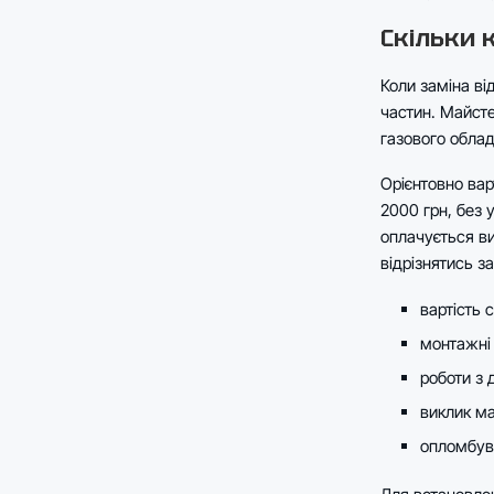
Скільки 
Коли заміна ві
частин. Майсте
газового обла
Орієнтовно вар
2000 грн, без 
оплачується в
відрізнятись за
вартість 
монтажні 
роботи з 
виклик ма
опломбув