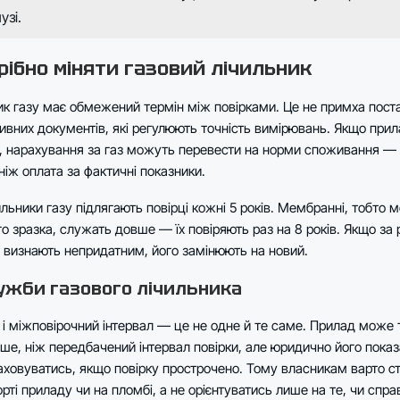
узі.
рібно міняти газовий лічильник
к газу має обмежений термін між повірками. Це не примха пост
ивних документів, які регулюють точність вимірювань. Якщо при
о, нарахування за газ можуть перевести на норми споживання — 
ніж оплата за фактичні показники.
ильники газу підлягають повірці кожні 5 років. Мембранні, тобто м
о зразка, служать довше — їх повіряють раз на 8 років. Якщо за
 визнають непридатним, його замінюють на новий.
ужби газового лічильника
і міжповірочний інтервал — це не одне й те саме. Прилад може 
е, ніж передбачений інтервал повірки, але юридично його пока
аховуватись, якщо повірку прострочено. Тому власникам варто с
рті приладу чи на пломбі, а не орієнтуватись лише на те, чи спра