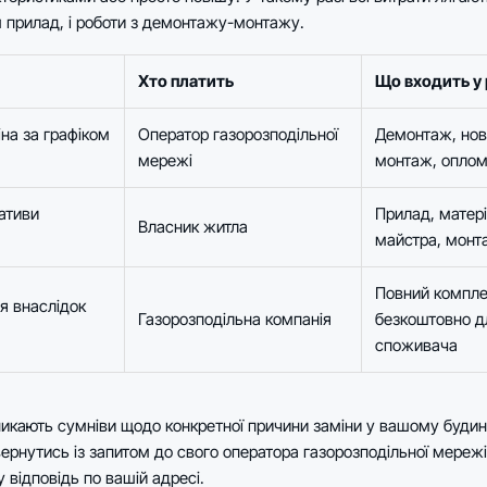
м прилад, і роботи з демонтажу-монтажу.
Хто платить
Що входить у
на за графіком
Оператор газорозподільної
Демонтаж, нов
мережі
монтаж, опло
іативи
Прилад, матері
Власник житла
майстра, монт
Повний компле
 внаслідок
Газорозподільна компанія
безкоштовно д
споживача
никають сумніви щодо конкретної причини заміни у вашому будин
ернутись із запитом до свого оператора газорозподільної мереж
 відповідь по вашій адресі.