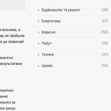
Будівництво та ремонт
(29)
Енергетика
(87)
ачальника, а
Корисно
(150)
лад не пройшов
а це зазвичай
Побут
(76)
Техніка
(47)
еханічні
 результатами
Цікаво
(115)
технічно
зання
тежити за
вно рахує