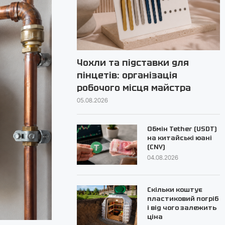
Чохли та підставки для
пінцетів: організація
робочого місця майстра
05.08.2026
Обмін Tether (USDT)
на китайські юані
(CNY)
04.08.2026
Скільки коштує
пластиковий погріб
і від чого залежить
ціна