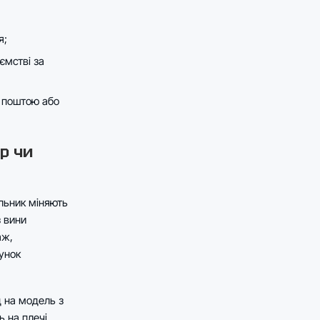
я;
ємстві за
и поштою або
р чи
ильник міняють
з вини
аж,
унок
д на модель з
ь на плечі