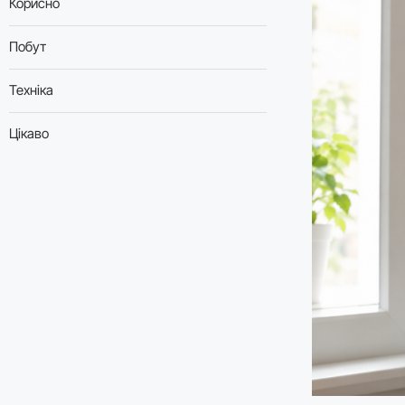
Корисно
Побут
Техніка
Цікаво