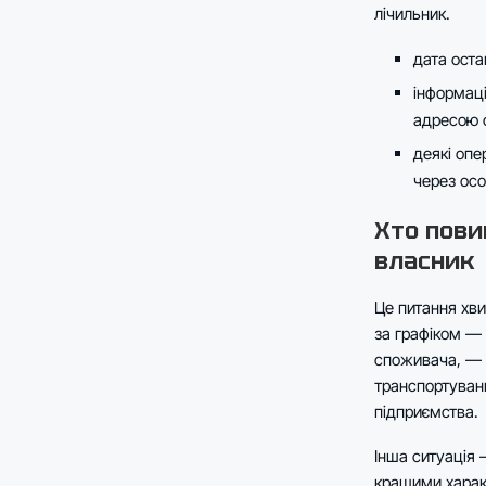
лічильник.
дата оста
інформаці
адресою о
деякі опе
через осо
Хто пови
власник
Це питання хви
за графіком — 
споживача, — 
транспортуван
підприємства.
Інша ситуація 
кращими характ