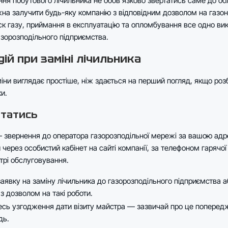
ня побутового лічильника не обов’язково звертатись саме до об
на залучити будь-яку компанію з відповідним дозволом на газон
ск газу, приймання в експлуатацію та опломбування все одно ви
зорозподільного підприємства.
дій при заміні лічильника
ни виглядає простіше, ніж здається на перший погляд, якщо розби
и.
ртатись
 звернення до оператора газорозподільної мережі за вашою адр
через особистий кабінет на сайті компанії, за телефоном гарячої л
трі обслуговування.
аявку на заміну лічильника до газорозподільного підприємства а
з дозволом на такі роботи.
есь узгодження дати візиту майстра — зазвичай про це поперед
дь.