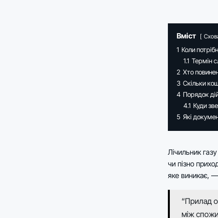
Вміст
Схов
1
Коли потрібн
1.1
Термін с
2
Хто повинен
3
Скільки кош
4
Порядок дій
4.1
Куди зв
5
Які докумен
Лічильник газу
чи пізно приход
яке виникає, —
“Прилад о
між спожи