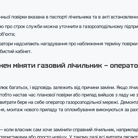
нньої повірки вказана в паспорті лічильника та в акті встановленн
ю про строк служби можна уточнити в газорозподільному підпри
б’єкта;
ратори надсилають нагадування про наближення терміну повірк
бистий кабінет.
нен міняти газовий лічильник — операто
лює багатьох, і відповідь залежить від причини заміни. Якщо ліч
тобто настав час планової повірки або прилад вийшов з ладу не 
витрати бере на себе оператор газорозподільної мережі. Демонт
ня, монтаж нового приладу та опломбування виконуються за рах
— коли власник сам хоче замінити справний лічильник, наприкла
еристиками або просто новішу. У такому разі всі витрати лягают