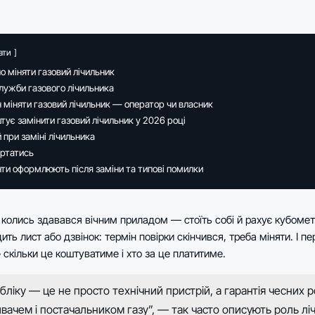
ати
о міняти газовий лічильник
лужби газового лічильника
 міняти газовий лічильник — оператор чи власник
тує замінити газовий лічильник у 2026 році
 при заміні лічильника
ертатись
ти оформлюють після заміни та типові помилки
 колись здавався вічним приладом — стоїть собі й рахує кубомет
ить лист або дзвінок: термін повірки скінчився, треба міняти. І п
 скільки це коштуватиме і хто за це платитиме.
бліку — це не просто технічний пристрій, а гарантія чесних р
вачем і постачальником газу”, — так часто описують роль лі