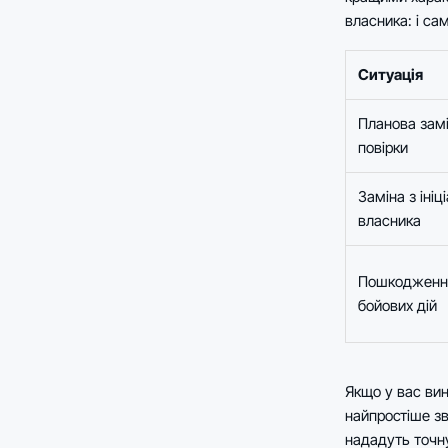
власника: і са
Ситуація
Планова замі
повірки
Заміна з ініц
власника
Пошкодження
бойових дій
Якщо у вас ви
найпростіше зв
нададуть точну