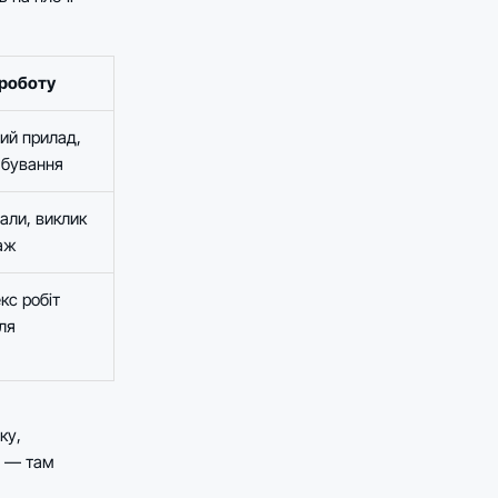
 роботу
ий прилад,
мбування
али, виклик
аж
кс робіт
ля
ку,
і — там