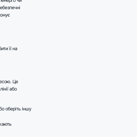
ленерго чи
ебезпечні
конує
ти її на
есою. Це
інії або
бо оберіть іншу
жають