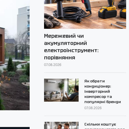
Мережевий чи
акумуляторний
електроінструмент:
порівняння
07.08.2026
Як обрати
кондиціонер:
інверторний
компресор та
популярні бренди
07.08.2026
Скільки коштує