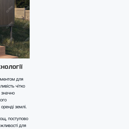
нології
ументом для
ливість чітко
я значно
кого
оренді землі.
лощ, поступово
ожливості для