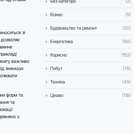
Без категорії
(2)
Бізнес
(5)
Будівництво та ремонт
(30)
еноситься зі
 дозволяє
Енергетика
(90)
рвинне
прикладі
Корисно
(153)
рмату важливо
Побут
(78)
дхід зменшує
ролювати
Техніка
(49)
них форм та
Цікаво
(116)
ання та
окації
рівняно з