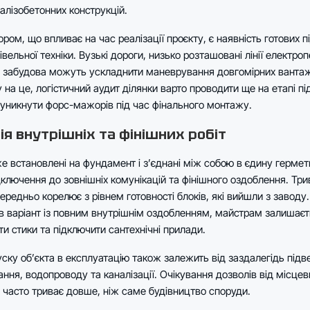
алізобетонних конструкцій.
ом, що впливає на час реалізації проєкту, є наявність готових пі
івельної техніки. Вузькі дороги, низько розташовані лінії електро
я забудова можуть ускладнити маневрування довгомірних вантаж
у на це, логістичний аудит ділянки варто проводити ще на етапі п
 уникнути форс-мажорів під час фінального монтажу.
ія внутрішніх та фінішних робіт
е встановлені на фундамент і з’єднані між собою в єдину герме
дключення до зовнішніх комунікацій та фінішного оздоблення. Три
ередньо корелює з рівнем готовності блоків, які вийшли з заводу
в варіант із повним внутрішнім оздобленням, майстрам залишає
и стики та підключити сантехнічні прилади.
ску об’єкта в експлуатацію також залежить від заздалегідь підве
ння, водопроводу та каналізації. Очікування дозволів від місце
 часто триває довше, ніж саме будівництво споруди.