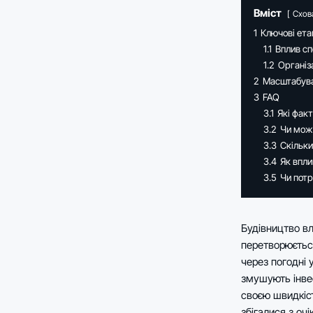
Вміст
Схов
1
Ключові ета
1.1
Вплив сп
1.2
Організа
2
Масштабува
3
FAQ
3.1
Які фак
3.2
Чи можн
3.3
Скільки
3.4
Як впли
3.5
Чи потр
Будівництво в
перетворюєтьс
через погодні 
змушують інве
своєю швидкіст
збігалися з оч