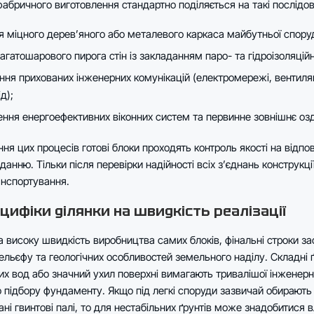
абричного виготовлення стандартно поділяється на такі послідов
 міцного дерев’яного або металевого каркаса майбутньої спору
гатошарового пирога стін із закладанням паро- та гідроізоляційн
ня прихованих інженерних комунікацій (електромережі, вентиляц
д);
ння енергоефективних віконних систем та первинне зовнішнє оз
ня цих процесів готові блоки проходять контроль якості на відпов
данню. Тільки після перевірки надійності всіх з’єднань конструкці
анспортування.
цифіки ділянки на швидкість реалізації
високу швидкість виробництва самих блоків, фінальні строки за
ельєфу та геологічних особливостей земельного наділу. Складні 
их вод або значний ухил поверхні вимагають тривалішої інженерно
 підбору фундаменту. Якщо під легкі споруди зазвичай обирають
і гвинтові палі, то для нестабільних ґрунтів може знадобитися