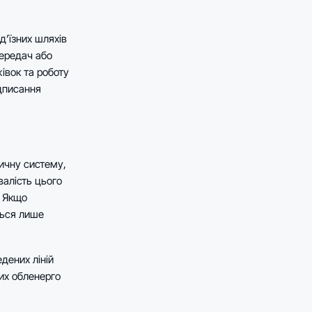
д’їзних шляхів
передач або
івок та роботу
ідписання
тичну систему,
валість цього
. Якщо
ться лише
дених ліній
вих обленерго