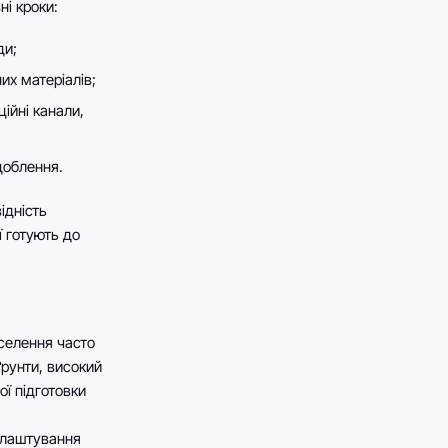
ні кроки:
ди;
их матеріалів;
ійні канали,
доблення.
ідність
ї готують до
селення часто
ґрунти, високий
ї підготовки
 влаштування