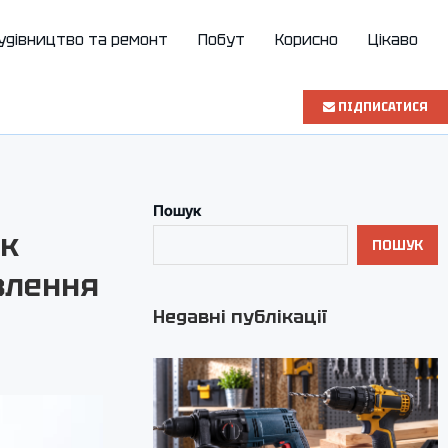
удівництво та ремонт
Побут
Корисно
Цікаво
ПІДПИСАТИСЯ
Пошук
як
ПОШУК
влення
Недавні публікації