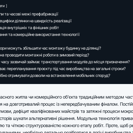
ати
пи та часові межі префабрикації
ецифіки ділянки на швидкість реалізації
ція внутрішніх та фінішних робіт
ння та комерційне використання технології
тори можуть збільшити час монтажу будинку на ділянці?
а проводити монтажні роботи в зимовий період?
 часу зазвичай займає транспортування модулів до місця призначення?
ває перепланування проєкту під час виробництва на загальні строки?
ібно отримувати дозволи на встановлення мобільних споруд?
ласного житла чи комерційного об’єкта традиційним методом час
я на довготривалий процес із непередбачуваним фіналом. Постій
умови, дефіцит кваліфікованих майстрів та затяжні процеси мокр
сторів шукати альтернативні рішення. Модульна технологія прив
ю та чіткою структурованістю кожного етапу робіт. Проте, щоб р
ікуваннями, необхідно детально розібратися в логіці виробництва 