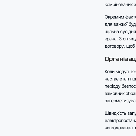
комбінованих з
Окремим фактор
для важкої буд
щільна сусідн
крана. З огляд
договору, щоб
Організац
Коли модулі вж
настає етап пі
періоду безпос
замовник обра
загерметизуват
Швидкість запу
електропостача
чи водоканалів