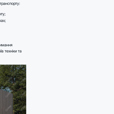
транспорту:
нту;
ках;
римання
в техніки та