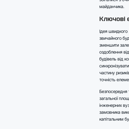
майданчика.
Ключові 
Ідея швидкого 
звичайного буд
зменшити залеж
оздоблення від
будівель від к
синхронізувати
частину ризикі
точність елеме
Безпосередня т
загальної площ
інженерних вуз
замовника вико
капітальним б