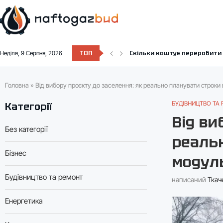
ТОП
Скільки коштує переробити 
Неділя, 9 Серпня, 2026
Скільки коштує провести газ
Максимально допустима напр
Коли передавати показники 
Нічний тариф на електроене
Підключення газу після відк
Напруга в мережі: норма, ві
Газ в техпаспорті: як вписа
Нафтові родовища України: 
Головна
»
Від вибору проєкту до заселення: як реально планувати строк
БУДІВНИЦТВО ТА
Категорії
Від ви
Без категорії
реаль
Бізнес
модул
Будівництво та ремонт
написаний
Ткач
Енергетика