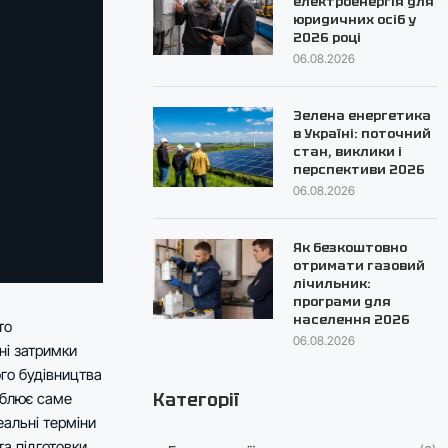
електроенергія для
юридичних осіб у
2026 році
06.08.2026
Зелена енергетика
в Україні: поточний
стан, виклики і
перспективи 2026
06.08.2026
Як безкоштовно
отримати газовий
лічильник:
програми для
населення 2026
то
06.08.2026
ні затримки
ого будівництва
Категорії
аблює саме
еальні терміни
та підготовки