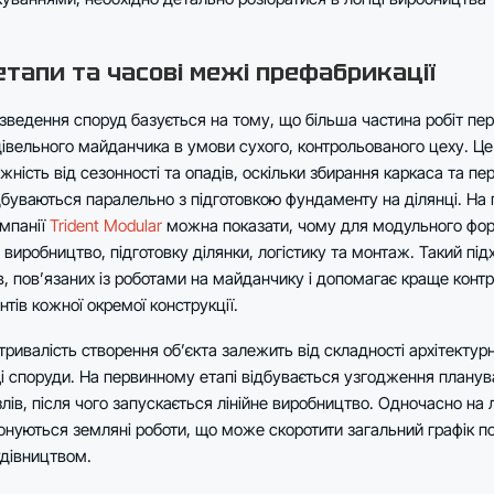
етапи та часові межі префабрикації
зведення споруд базується на тому, що більша частина робіт пер
івельного майданчика в умови сухого, контрольованого цеху. Це
ність від сезонності та опадів, оскільки збирання каркаса та пе
буваються паралельно з підготовкою фундаменту на ділянці. На 
омпанії
Trident Modular
можна показати, чому для модульного фо
 виробництво, підготовку ділянки, логістику та монтаж. Такий пі
в, пов’язаних із роботами на майданчику і допомагає краще конт
нтів кожної окремої конструкції.
ривалість створення об’єкта залежить від складності архітектур
і споруди. На первинному етапі відбувається узгодження планув
лів, після чого запускається лінійне виробництво. Одночасно на л
нуються земляні роботи, що може скоротити загальний графік по
удівництвом.