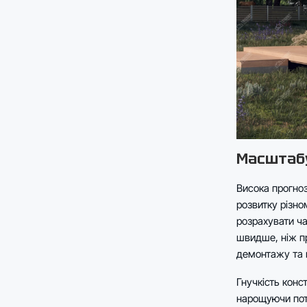
Масштабу
Висока прогноз
розвитку різно
розрахувати ча
швидше, ніж пр
демонтажу та п
Гнучкість конс
нарощуючи пот