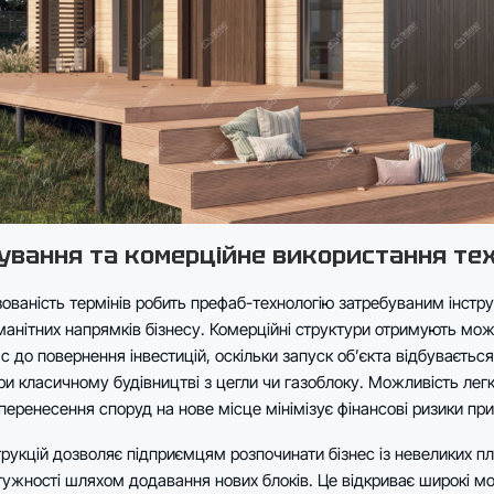
вання та комерційне використання тех
ованість термінів робить префаб-технологію затребуваним інстр
манітних напрямків бізнесу. Комерційні структури отримують мож
с до повернення інвестицій, оскільки запуск об’єкта відбуваєтьс
и класичному будівництві з цегли чи газоблоку. Можливість лег
еренесення споруд на нове місце мінімізує фінансові ризики при 
трукцій дозволяє підприємцям розпочинати бізнес із невеликих п
ужності шляхом додавання нових блоків. Це відкриває широкі м