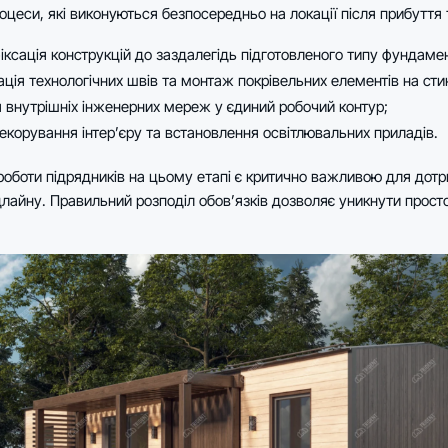
оцеси, які виконуються безпосередньо на локації після прибуття 
іксація конструкцій до заздалегідь підготовленого типу фундаме
ція технологічних швів та монтаж покрівельних елементів на сти
 внутрішніх інженерних мереж у єдиний робочий контур;
екорування інтер’єру та встановлення освітлювальних приладів.
роботи підрядників на цьому етапі є критично важливою для дот
лайну. Правильний розподіл обов’язків дозволяє уникнути простої