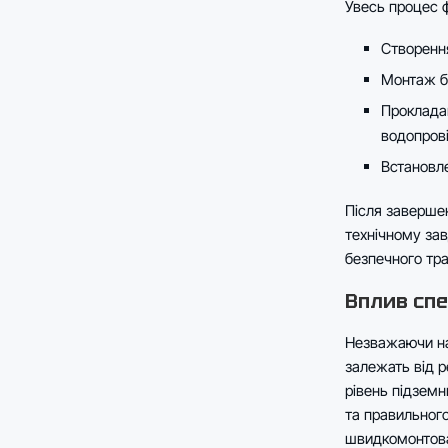
Увесь процес ф
Створення
Монтаж ба
Прокладан
водопрові
Встановле
Після завершен
технічному зав
безпечного тр
Вплив спе
Незважаючи на 
залежать від р
рівень підземн
та правильного
швидкомонтован