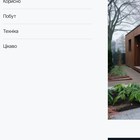
Корисно
Побут
Техніка
Цікаво