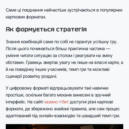
Саме ці поєднання найчастіше зустрічаються в популярних
карткових форматах.
Як формується стратегія
Знання комбінацій саме по собі не гарантує успішну гру.
Після цього починається більш практична частина —
уміння читати ситуацію за столом і реагувати на зміну
обставин. Гравець звертає увагу не лише на власні карти, а
й на поведінку інших учасників, темп гри та можливі
сценарії розвитку роздачі.
У цифровому форматі відпрацьовувати такі навички
простіше, оскільки багато механік винесені в зручний
інтерфейс. На сайті
казино ггбет
доступні різні карткові
формати, де збережено знайомі правила, але сам процес
адаптований під онлайн-взаємодію та швидший темп гри.