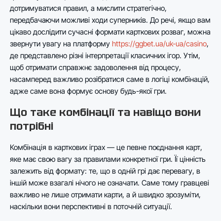
дотримуватися правил, а мислити стратегічно,
передбачаючи можливі ходи суперників. До речі, якщо вам
цікаво дослідити сучасні формати карткових розваг, можна
звернути увагу на платформу
https://ggbet.ua/uk-ua/casino
,
де представлено різні інтерпретації класичних ігор. Утім,
щоб отримати справжнє задоволення від процесу,
насамперед важливо розібратися саме в логіці комбінацій,
адже саме вона формує основу будь-якої гри.
Що таке комбінації та навіщо вони
потрібні
Комбінація в карткових іграх — це певне поєднання карт,
яке має свою вагу за правилами конкретної гри. Її цінність
залежить від формату: те, що в одній грі дає перевагу, в
іншій може взагалі нічого не означати. Саме тому гравцеві
важливо не лише отримати карти, а й швидко зрозуміти,
наскільки вони перспективні в поточній ситуації.